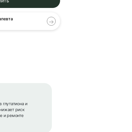
пить
апевта
 глутатиона и
снижает риск
зе и ремонте