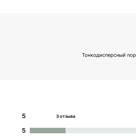
Тонкодисперсный поро
5
3 отзыва
5