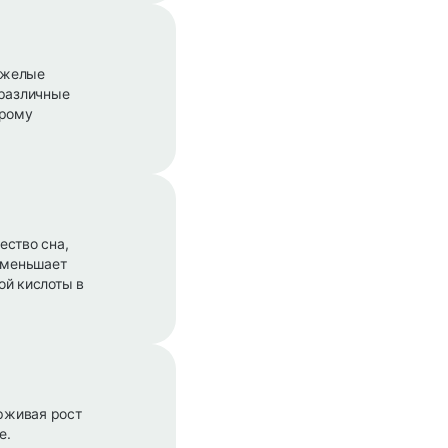
тяжелые
 различные
трому
ество сна,
(уменьшает
ой кислоты в
рживая рост
е.