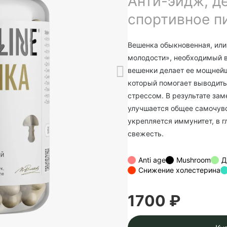
Анти-эйдж, д
спортивное п
Вешенка обыкновенная, или в
молодости», необходимый в
вешенки делает ее мощней
который помогает выводить
стрессом. В результате за
улучшается общее самочувс
укрепляется иммунитет, в г
свежесть.
Anti age
Mushroom
Д
Снижение холестерина
1700 ₽