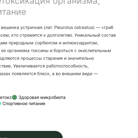
етоксикация организма,
итание
ешенка устричная (лат. Pleurotus ostreatus)
— «гриб
сем, кто стремится к долголетию. Уникальный состав
шим природным сорбентом и антиоксидантом,
 из организма токсины и бороться с окислительным
медляются процессы старения и значительно
твие. Увеличивается работоспособность,
лазах появляется блеск, а во внешнем виде —
етокс
Здоровая микробиота
Спортивное питание