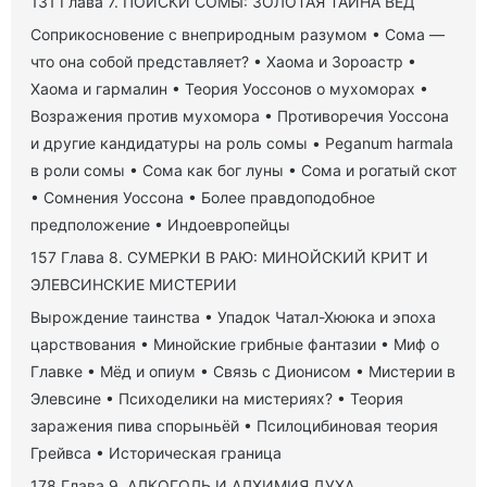
131 Глава 7. ПОИСКИ СОМЫ: ЗОЛОТАЯ ТАЙНА ВЕД
Соприкосновение с внеприродным разумом • Сома —
что она собой представляет? • Хаома и Зороастр •
Хаома и гармалин • Теория Уоссонов о мухоморах •
Возражения против мухомора • Противоречия Уоссона
и другие кандидатуры на роль сомы • Peganum harmala
в роли сомы • Сома как бог луны • Сома и рогатый скот
• Сомнения Уоссона • Более правдоподобное
предположение • Индоевропейцы
157 Глава 8. СУМЕРКИ В РАЮ: МИНОЙСКИЙ КРИТ И
ЭЛЕВСИНСКИЕ МИСТЕРИИ
Вырождение таинства • Упадок Чатал-Хююка и эпоха
царствования • Минойские грибные фантазии • Миф о
Главке • Мёд и опиум • Связь с Дионисом • Мистерии в
Элевсине • Психоделики на мистериях? • Теория
заражения пива спорыньёй • Псилоцибиновая теория
Грейвса • Историческая граница
178 Глава 9. АЛКОГОЛЬ И АЛХИМИЯ ДУХА