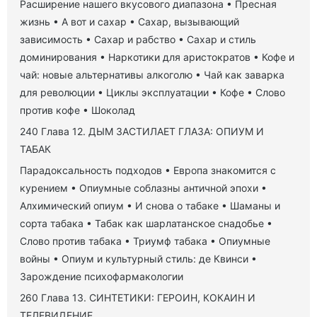
Расширение нашего вкусового диапазона • Пресная
жизнь • А вот и сахар • Сахар, вызывающий
зависимость • Сахар и рабство • Сахар и стиль
доминирования • Наркотики для аристократов • Кофе и
чай: новые альтернативы алкоголю • Чай как заварка
для революции • Циклы эксплуатации • Кофе • Слово
против кофе • Шоколад
240 Глава 12. ДЫМ ЗАСТИЛАЕТ ГЛАЗА: ОПИУМ И
ТАБАК
Парадоксальность подходов • Европа знакомится с
курением • Опиумные соблазны античной эпохи •
Алхимический опиум • И снова о табаке • Шаманы и
сорта табака • Табак как шарлатанское снадобье •
Слово против табака • Триумф табака • Опиумные
войны • Опиум и культурный стиль: де Квинси •
Зарождение психофармакологии
260 Глава 13. СИНТЕТИКИ: ГЕРОИН, КОКАИН И
ТЕЛЕВИДЕНИЕ