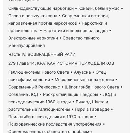
Сильнодействующие наркотики • Кокаин: белый ужас •
Слово в пользу кокаина • Современная истерия,
направленная против наркотиков • Наркотики и
правительства • Наркотики и внешняя разведка •
Электронные наркотики • Средство тайного
манипулирования
Часть IV. ВОЗВРАЩЁННЫЙ РАЙ?
279 Глава 14. КРАТКАЯ ИСТОРИЯ ПСИХОДЕЛИКОВ
Галлюциногены Нового Света • Аяуаска • Отец
психофармакологии • Мескалиновые наслаждения •
Современный Ренессанс • Шёпот гриба Нового Света •
Создание ЛСД • Раскрытый ящик Пандоры • ЛСД и
психоделические 1960-е годы • Ричард Шултс и
растительные галлюциногены • Лири в Гарварде •
Псилоцибин: психоделики в 1970-х годах •
Психоделические последствия употребления •
Осведомлённость общества о проблеме