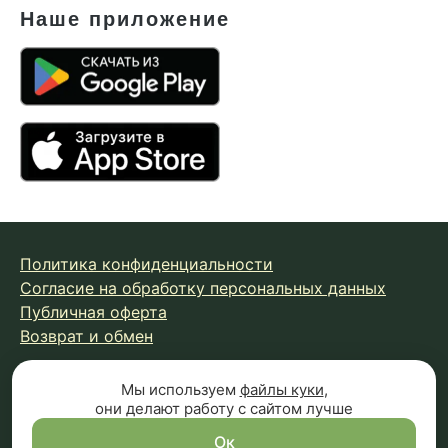
Наше приложение
Политика конфиденциальности
Согласие на обработку персональных данных
Публичная оферта
Возврат и обмен
Мы используем
файлы куки
,
© 2026 Fungiline — зарегистрированная торговая марка.
они делают работу с сайтом лучше
Копирование материалов с сайта запрещено.
Вся информация на сайте носит справочный характер и
Ок