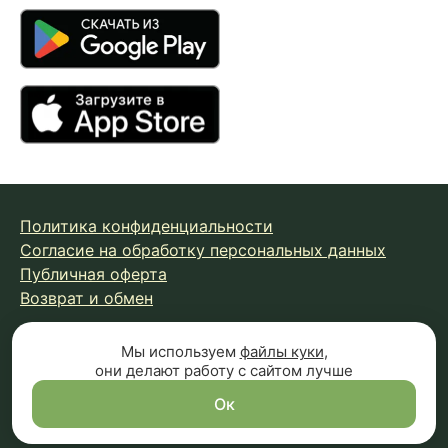
Политика конфиденциальности
Согласие на обработку персональных данных
Публичная оферта
Возврат и обмен
Мы используем
файлы куки
,
© 2026 Fungiline — зарегистрированная торговая марка.
они делают работу с сайтом лучше
Копирование материалов с сайта запрещено.
Вся информация на сайте носит справочный характер и
Ок
не является публичной офертой (п.2 ст.437 ГК РФ)